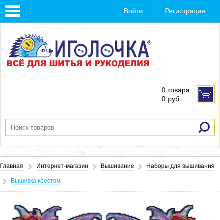
Toggle
Войти
Регистрация
navigation
0 товара
0
руб.
Главная
Интернет-магазин
Вышивание
Наборы для вышивания
Вышивка крестом