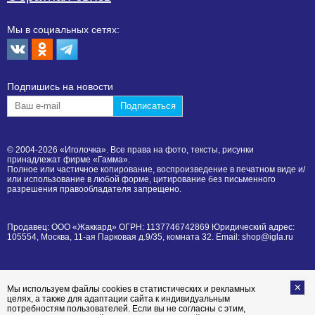
Мы в социальных сетях:
Подпишиcь на новости
© 2004-2026 «Иголочка». Все права на фото, тексты, рисунки
принадлежат фирме «Гамма».
Полное или частичное копирование, воспроизведение в печатном виде и/
или использование в любой форме, цитирование без письменного
разрешения правообладателя запрещено.
Продавец: ООО «Жаккард» ОГРН: 1137746742869 Юридический адрес:
105554, Москва, 11-ая Парковая д.9/35, комната 32. Email: shop@igla.ru
Мы используем файлы cookies в статистических и рекламных
целях, а также для адаптации сайта к индивидуальным
потребностям пользователей. Если вы не согласны с этим,