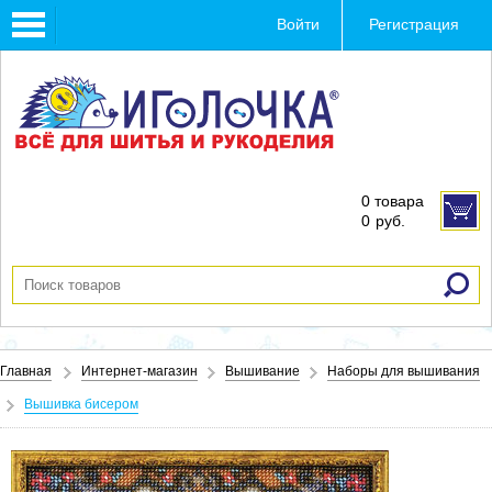
Toggle
Войти
Регистрация
navigation
0 товара
0
руб.
Главная
Интернет-магазин
Вышивание
Наборы для вышивания
Вышивка бисером