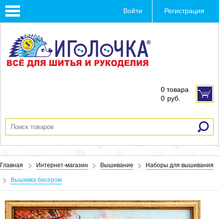
Toggle
Войти
Регистрация
navigation
0 товара
0
руб.
Главная
Интернет-магазин
Вышивание
Наборы для вышивания
Вышивка бисером