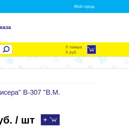
Мой город:
каза
0 товара
0
руб.
исера" В-307 "В.М.
б. / шт