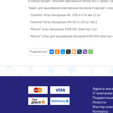
В набор входит: чешский ювелирный бисер №13, канва с 
Также, для вышивания ювелирным бисером подходят сле
- "Gamma" Иглы бисерные NC-208 d 0.34 мм 12 шт
- "Gamma" Иглы бисерные HN-30 5 х 25 шт №12
- "Micron" иглы бисерные KSM-601 блистер 4 шт.
- "Micron" иглы для вышивания бисером KSM-504 блистер 
Поделиться
Адреса маг
О компании
Подарочные
Новости
Мастер-кла
Конкурсы