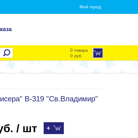
Мой город:
каза
0 товара
0
руб.
исера" В-319 "Св.Владимир"
б. / шт