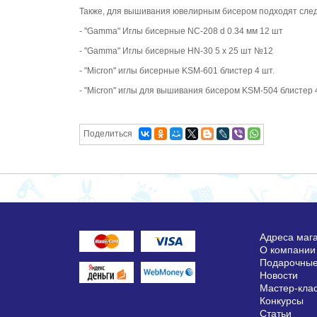
Также, для вышивания ювелирным бисером подходят сле
- "Gamma" Иглы бисерные NC-208 d 0.34 мм 12 шт
- "Gamma" Иглы бисерные HN-30 5 х 25 шт №12
- "Micron" иглы бисерные KSM-601 блистер 4 шт.
- "Micron" иглы для вышивания бисером KSM-504 блистер 
Поделиться
Адреса маг
О компании
Подарочные
Новости
Мастер-кла
Конкурсы
Статьи