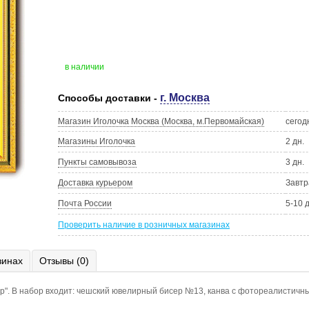
в наличии
г. Москва
Способы доставки -
Магазин Иголочка Москва (Москва, м.Первомайская)
сегод
Магазины Иголочка
2 дн.
Пункты самовывоза
3 дн.
Доставка курьером
Завтр
Почта России
5-10 
Проверить наличие в розничных магазинах
зинах
Отзывы (0)
". В набор входит: чешский ювелирный бисер №13, канва с фотореалистичным