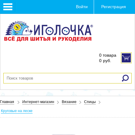
Toggle
Войти
Регистрация
navigation
0 товара
0
руб.
Главная
Интернет-магазин
Вязание
Спицы
Круговые на леске