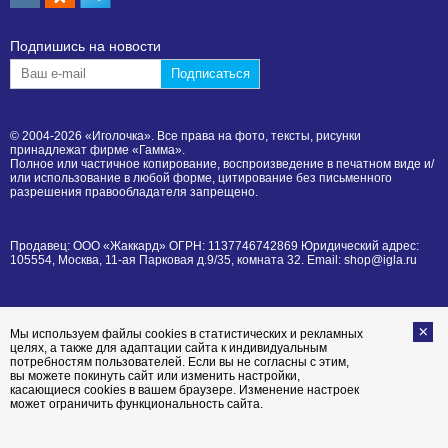
Подпишиcь на новости
© 2004-2026 «Иголочка». Все права на фото, тексты, рисунки
принадлежат фирме «Гамма».
Полное или частичное копирование, воспроизведение в печатном виде и/
или использование в любой форме, цитирование без письменного
разрешения правообладателя запрещено.
Продавец: ООО «Жаккард» ОГРН: 1137746742869 Юридический адрес:
105554, Москва, 11-ая Парковая д.9/35, комната 32. Email: shop@igla.ru
Мы используем файлы cookies в статистических и рекламных
целях, а также для адаптации сайта к индивидуальным
потребностям пользователей. Если вы не согласны с этим,
вы можете покинуть сайт или изменить настройки,
касающиеся cookies в вашем браузере. Изменение настроек
может ограничить функциональность сайта.