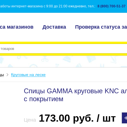
аботы интернет-магазина с 9:00 до 21:00 ежедневно, тел.:
8 (800) 700-51-37
са магазинов
Доставка
Проверка статуса за
цы
Круговые на леске
Спицы GAMMA круговые KNC алю
с покрытием
173.00 руб. / шт
Цена