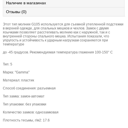
Наличие в магазинах
Отзывы (0)
Этот тип молнии G105 используется для съемной утепленной подстежки
в верхней одежде, для спальных мешков и чехлов. Замок с двумя
язычками позволяет расстегивать молнию как с наружной, так и с
внутренней стороны спального мешка. Испытания показали, что
упругость и устойчивость к ударным нагрузкам сохраняются при
температуре
до -45 градусов. Рекомендуемая температура глажения 100-150° С
Тип: 5
Марка: "Gamma"
Материал: пластик
Способ соединения: разъемная
Тип замка: замок-автомат
Тип упаковки: без упаковки
Количество замков: однозамковая
Плотность тесьмы, г/м2: 17.6