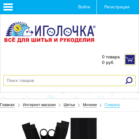
Toggle
Войти
Регистрация
navigation
0 товара
0
руб.
Главная
Интернет-магазин
Шитье
Молнии
Спираль