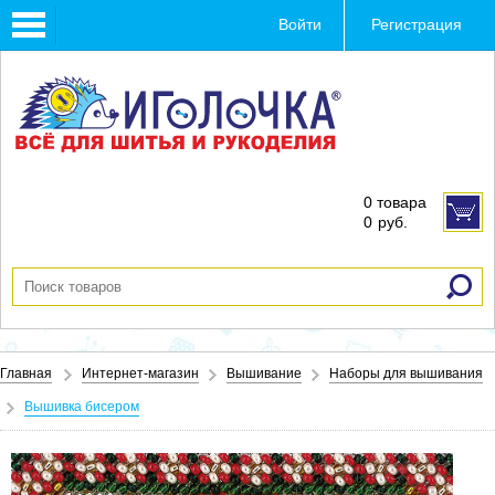
Toggle
Войти
Регистрация
navigation
0 товара
0
руб.
Главная
Интернет-магазин
Вышивание
Наборы для вышивания
Вышивка бисером