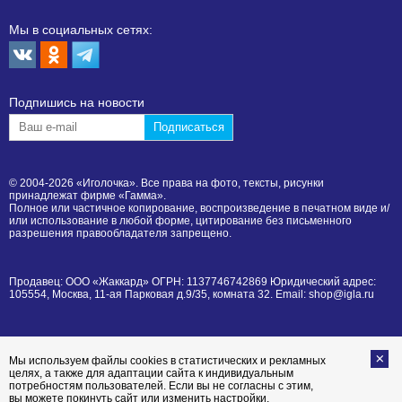
Мы в социальных сетях:
Подпишиcь на новости
© 2004-2026 «Иголочка». Все права на фото, тексты, рисунки
принадлежат фирме «Гамма».
Полное или частичное копирование, воспроизведение в печатном виде и/
или использование в любой форме, цитирование без письменного
разрешения правообладателя запрещено.
Продавец: ООО «Жаккард» ОГРН: 1137746742869 Юридический адрес:
105554, Москва, 11-ая Парковая д.9/35, комната 32. Email: shop@igla.ru
Мы используем файлы cookies в статистических и рекламных
целях, а также для адаптации сайта к индивидуальным
потребностям пользователей. Если вы не согласны с этим,
вы можете покинуть сайт или изменить настройки,