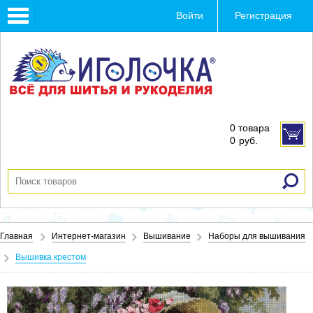
Toggle
Войти
Регистрация
navigation
0 товара
0
руб.
Главная
Интернет-магазин
Вышивание
Наборы для вышивания
Вышивка крестом