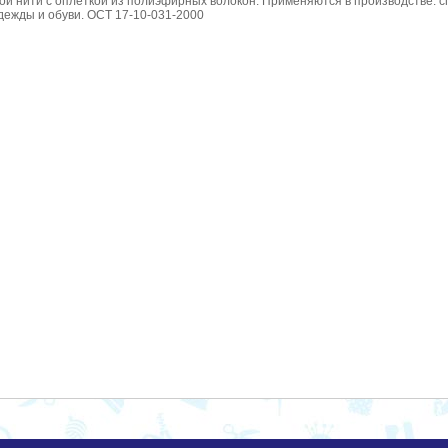
й нити с оплеткой из полиэфирных волокон. Применяются в производстве: с
дежды и обуви. ОСТ 17-10-031-2000