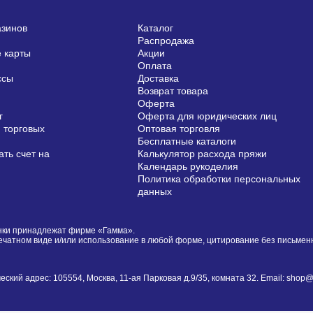
азинов
Каталог
Распродажа
 карты
Акции
Оплата
ссы
Доставка
Возврат товара
Оферта
г
Оферта для юридических лиц
 торговых
Оптовая торговля
Бесплатные каталоги
ть счет на
Калькулятор расхода пряжи
Календарь рукоделия
Политика обработки персональных
данных
сунки принадлежат фирме «Гамма».
печатном виде и/или использование в любой форме, цитирование без письме
й адрес: 105554, Москва, 11-ая Парковая д.9/35, комната 32. Email: shop@i