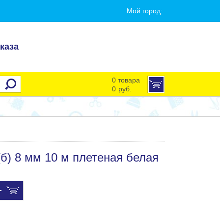
Мой город:
каза
0 товара
0
руб.
б) 8 мм 10 м плетеная белая