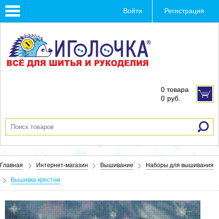
Toggle
Войти
Регистрация
navigation
0 товара
0
руб.
Главная
Интернет-магазин
Вышивание
Наборы для вышивания
Вышивка крестом