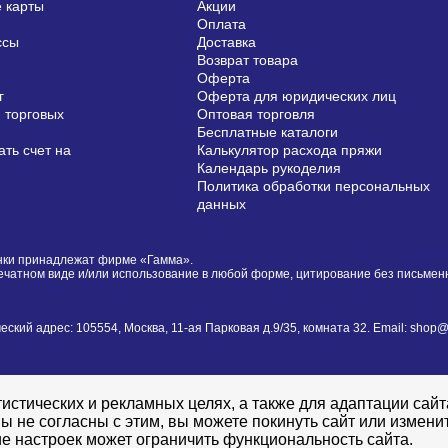
 карты
Акции
Оплата
ссы
Доставка
Возврат товара
Оферта
г
Оферта для юридических лиц
 торговых
Оптовая торговля
Бесплатные каталоги
ть счет на
Калькулятор расхода пряжи
Календарь рукоделия
Политика обработки персональных
данных
сунки принадлежат фирме «Гамма».
печатном виде и/или использование в любой форме, цитирование без письме
й адрес: 105554, Москва, 11-ая Парковая д.9/35, комната 32. Email: shop@i
истических и рекламных целях, а также для адаптации сай
ы не согласны с этим, вы можете покинуть сайт или измени
е настроек может ограничить функциональность сайта.