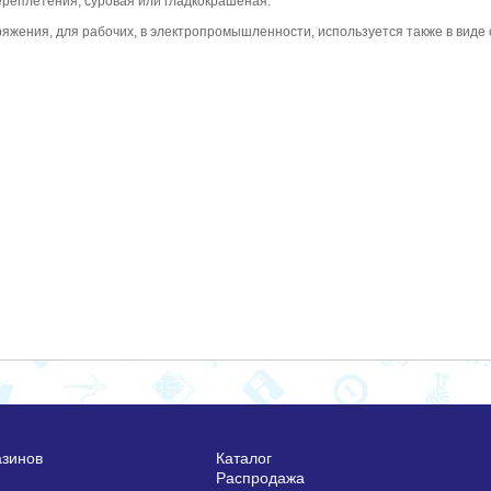
реплетения, суровая или гладкокрашеная.
жения, для рабочих, в электропромышленности, используется также в виде о
азинов
Каталог
Распродажа