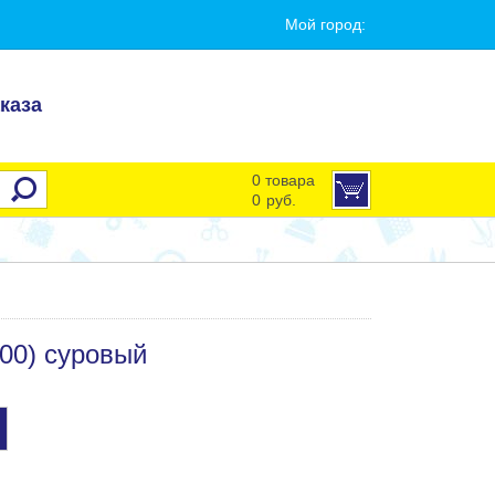
Мой город:
каза
0 товара
0
руб.
00) суровый