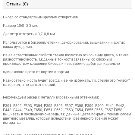
Отзывы (0)
Бисер со стандартным круглым отверстием.
Размер 10/0=2,3 мм.
Диаметр отверстия 0,7-0,8 мм.
Используется в бисероплетении, декорировании, вышивании и других
видах рукоделия.
Из-за естественных свойств стекла возможно отклонение цвета, а также
разнооттеночность, т.к данные тонкости связанны со сложным
производством крашения бисера и невозможно добиться идеально
одинакового цвета от партии к партии.
Разнооттеночность будет всегда и ее не избежать, т.к. стекло это "живой"
материал, а не синтетический.
Рекомендуем бисер с металлизированными оттенками:
F391, F392, F393, F394, F395, F396, F397, F398, F399, F400, F441, F442,
F443, F444; F649; F650; F651; F652; F653; F654; F655;F656; F657:F658
вышивать в последнюю очередь, т.к. данные цвета покрыты тонким слоем
цветного металла, который вследствие чрезмерного трения может
истираться.