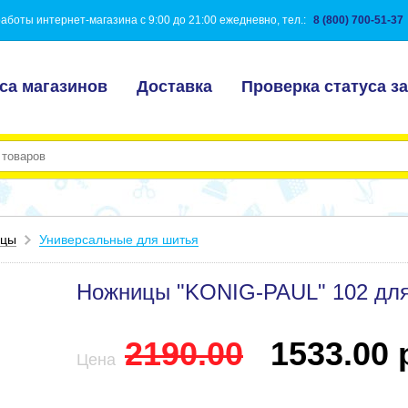
аботы интернет-магазина с 9:00 до 21:00 ежедневно, тел.:
8 (800) 700-51-37
са магазинов
Доставка
Проверка статуса за
ицы
Универсальные для шитья
Ножницы "KONIG-PAUL" 102 для 
2190.00
1533.00 р
Цена