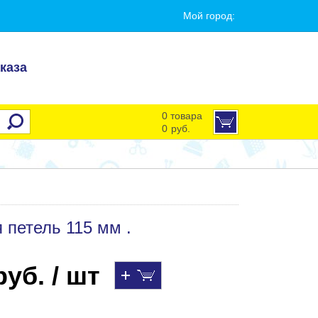
Мой город:
каза
0 товара
0
руб.
петель 115 мм .
уб. / шт