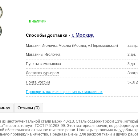
в наличии
г. Москва
Способы доставки -
Магазин Иголочка Москва (Москва, м.Первомайская)
завтр
Магазины Иголочка
2 дн.
Пункты самовывоза
3 дн.
Доставка курьером
Завтр
Почта России
5-10 
Проверить наличие в розничных магазинах
зинах
Отзывы (0)
из инструментальной стали марки 40х13. Сталь содержит хром 13%, который
" и соответствует ГОСТ Р 51268-99. Этот материал прочен, не деформирует
й обеспечивают отличное качество резки. Ножницы эргономичны, удобны в р
ую проверку на качество. Предназначены для раскроя ткани и других работ