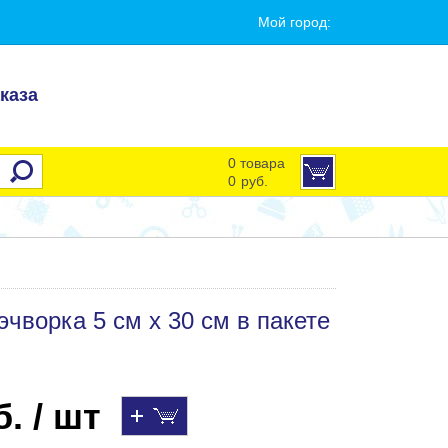
Мой город:
каза
0 товара
0
руб.
чворка 5 см х 30 см в пакете
. / шт