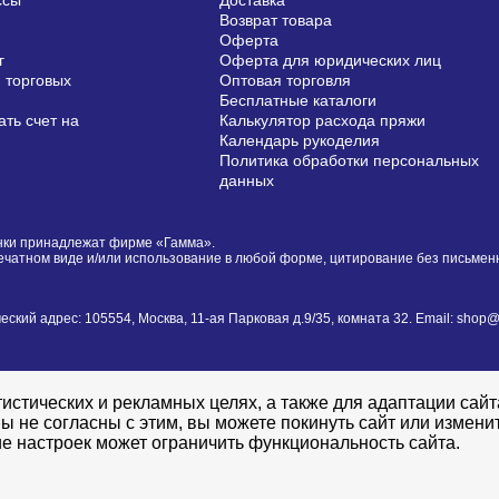
ссы
Доставка
Возврат товара
Оферта
г
Оферта для юридических лиц
 торговых
Оптовая торговля
Бесплатные каталоги
ть счет на
Калькулятор расхода пряжи
Календарь рукоделия
Политика обработки персональных
данных
сунки принадлежат фирме «Гамма».
печатном виде и/или использование в любой форме, цитирование без письме
й адрес: 105554, Москва, 11-ая Парковая д.9/35, комната 32. Email: shop@i
истических и рекламных целях, а также для адаптации сай
ы не согласны с этим, вы можете покинуть сайт или измени
е настроек может ограничить функциональность сайта.