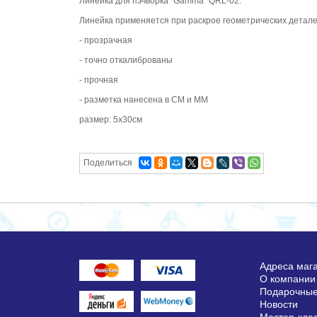
Линейка для пэчворка "Gamma" QRL-02.
Линейка применяется при раскрое геометрических детале
- прозрачная
- точно откалиброваны
- прочная
- разметка нанесена в СМ и ММ
размер: 5х30см
Поделиться
Адреса маг
О компании
Подарочные
Новости