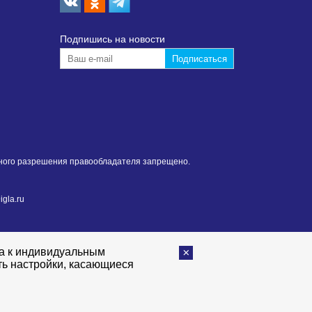
Подпишиcь на новости
нного разрешения правообладателя запрещено.
gla.ru
та к индивидуальным
ть настройки, касающиеся