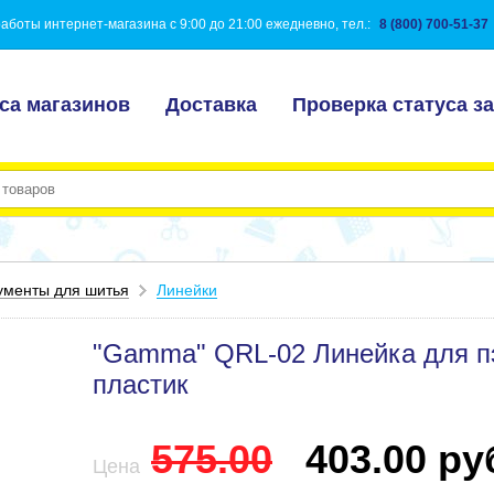
аботы интернет-магазина с 9:00 до 21:00 ежедневно, тел.:
8 (800) 700-51-37
са магазинов
Доставка
Проверка статуса за
ументы для шитья
Линейки
"Gamma" QRL-02 Линейка для пэ
пластик
575.00
403.00 руб
Цена