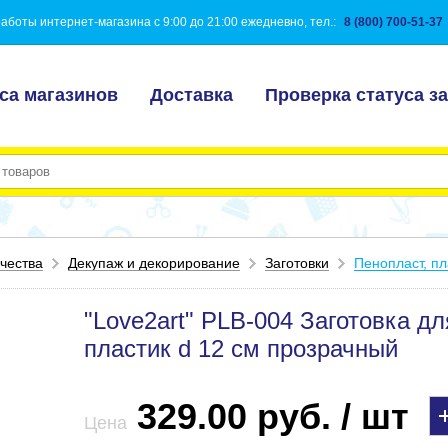
аботы интернет-магазина с 9:00 до 21:00 ежедневно, тел.:
8 (800) 700-51-37
са магазинов
Доставка
Проверка статуса за
чества
Декупаж и декорирование
Заготовки
Пенопласт, пл
"Love2art" PLB-004 Заготовка д
пластик d 12 см прозрачный
329.00 руб. / шт
Цена