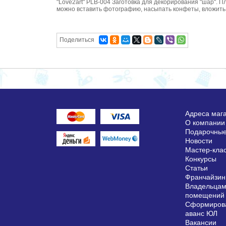
"Love2art" PLB-004 Заготовка для декорирования "шар". П
можно вставить фотографию, насыпать конфеты, вложить п
Поделиться
Адреса маг
О компании
Подарочные
Новости
Мастер-кла
Конкурсы
Статьи
Франчайзин
Владельцам
помещений
Сформирова
аванс ЮЛ
Вакансии