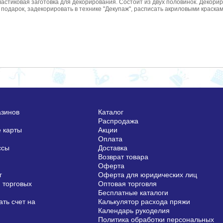
ластиковая заготовка для декорирования. Состоит из двух половинок. Декориро
одарок, задекорировать в технике "Декупаж", расписать акриловыми краскам
азинов
Каталог
Распродажа
 карты
Акции
Оплата
ссы
Доставка
Возврат товара
Оферта
г
Оферта для юридических лиц
 торговых
Оптовая торговля
Бесплатные каталоги
ть счет на
Калькулятор расхода пряжи
Календарь рукоделия
Политика обработки персональных