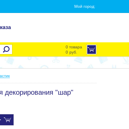
Мой город:
каза
0 товара
0
руб.
астик
ля декорирования "шар"