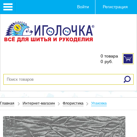
Toggle
Войти
Регистрация
navigation
0 товара
0
руб.
Главная
Интернет-магазин
Флористика
Упаковка