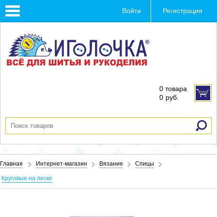
Toggle
Войти
Регистрация
navigation
0 товара
0
руб.
Главная
Интернет-магазин
Вязание
Спицы
Круговые на леске