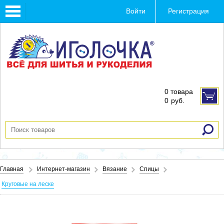
Toggle
Войти
Регистрация
navigation
0 товара
0
руб.
Главная
Интернет-магазин
Вязание
Спицы
Круговые на леске