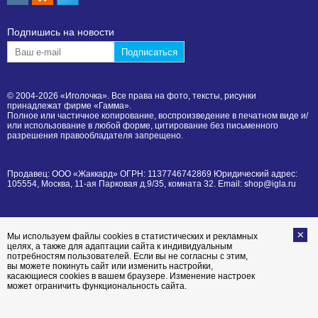
Подпишиcь на новости
© 2004-2026 «Иголочка». Все права на фото, тексты, рисунки
принадлежат фирме «Гамма».
Полное или частичное копирование, воспроизведение в печатном виде и/
или использование в любой форме, цитирование без письменного
разрешения правообладателя запрещено.
Продавец: ООО «Жаккард» ОГРН: 1137746742869 Юридический адрес:
105554, Москва, 11-ая Парковая д.9/35, комната 32. Email: shop@igla.ru
Мы используем файлы cookies в статистических и рекламных
целях, а также для адаптации сайта к индивидуальным
потребностям пользователей. Если вы не согласны с этим,
вы можете покинуть сайт или изменить настройки,
касающиеся cookies в вашем браузере. Изменение настроек
может ограничить функциональность сайта.