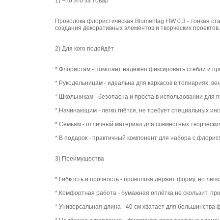
1) Что это за товар
Проволока флористическая Blumentag FIW 0.3 - тонкая ст
создания декоративных элементов и творческих проектов.
2) Для кого подойдёт
* Флористам - помогает надёжно фиксировать стебли и пр
* Рукодельницам - идеальна для каркасов в топиариях, в
* Школьникам - безопасна и проста в использовании для п
* Начинающим - легко гнётся, не требует специальных ин
* Семьям - отличный материал для совместных творчески
* В подарок - практичный компонент для набора с флори
3) Преимущества
* Гибкость и прочность - проволока держит форму, но легк
* Комфортная работа - бумажная оплётка не скользит, пр
* Универсальная длина - 40 см хватает для большинства 