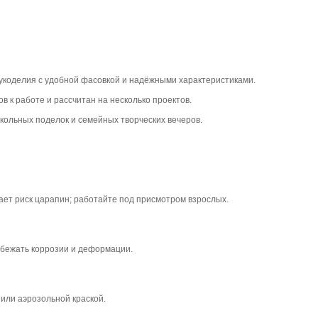
укоделия с удобной фасовкой и надёжными характеристиками.
в к работе и рассчитан на несколько проектов.
школьных поделок и семейных творческих вечеров.
ает риск царапин; работайте под присмотром взрослых.
избежать коррозии и деформации.
или аэрозольной краской.