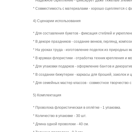
* Надёжное скрепление - фиксирует даже тяжёлые элемен
* Совместимость с материалами - хорошо сцепляется с фл
4) Сценарии использования
* Для составления букетов - фиксация стеблей и укреплен
* В декоре праздников - создание венков, гирлянд, композ
* На уроках труда - изготовление поделок из природных м
* В кружках флористики - отработка техник крепления и 
* Для упаковки подарков - оформление бантов и декорати
* В создании бижутерии - каркасы для брошей, заколок и 
* Для семейных мастер классов - совместное творчество с
5) Комплектация
* Проволока флористическая в оплётке - 1 упаковка.
* Количество в упаковке - 30 шт.
* Длина одной проволоки - 40 см.