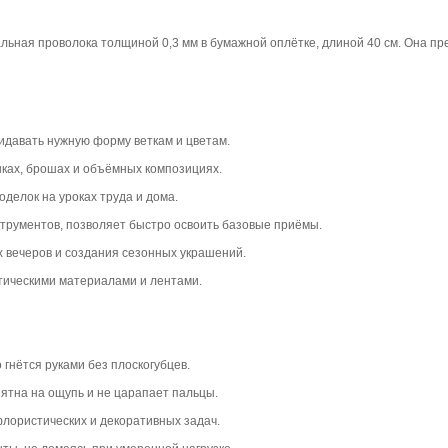
альная проволока толщиной 0,3 мм в бумажной оплётке, длиной 40 см. Она пр
идавать нужную форму веткам и цветам.
енках, брошах и объёмных композициях.
оделок на уроках труда и дома.
струментов, позволяет быстро освоить базовые приёмы.
х вечеров и создания сезонных украшений.
стическими материалами и лентами.
о гнётся руками без плоскогубцев.
иятна на ощупь и не царапает пальцы.
флористических и декоративных задач.