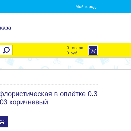
Мой город:
каза
0 товара
0
руб.
флористическая в оплётке 0.3
№03 коричневый