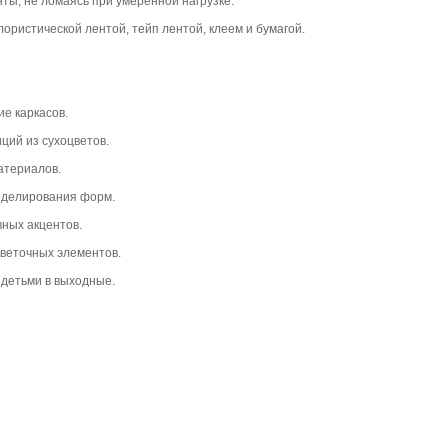
ты, не ломаясь при умеренной нагрузке.
ористической лентой, тейп лентой, клеем и бумагой.
ие каркасов.
иций из сухоцветов.
атериалов.
моделирования форм.
вных акцентов.
цветочных элементов.
 детьми в выходные.