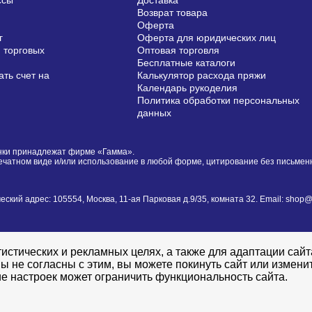
ссы
Доставка
Возврат товара
Оферта
г
Оферта для юридических лиц
 торговых
Оптовая торговля
Бесплатные каталоги
ть счет на
Калькулятор расхода пряжи
Календарь рукоделия
Политика обработки персональных
данных
сунки принадлежат фирме «Гамма».
печатном виде и/или использование в любой форме, цитирование без письме
й адрес: 105554, Москва, 11-ая Парковая д.9/35, комната 32. Email: shop@i
истических и рекламных целях, а также для адаптации сай
ы не согласны с этим, вы можете покинуть сайт или измени
е настроек может ограничить функциональность сайта.