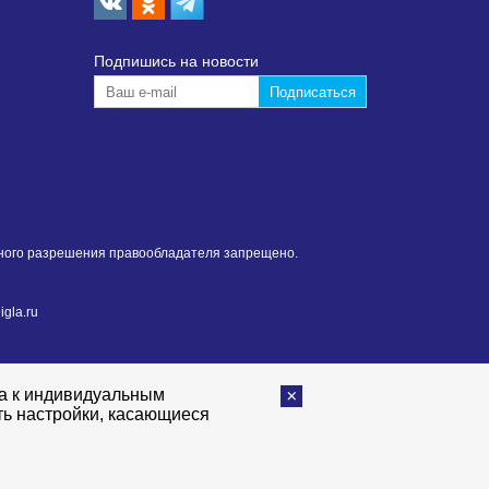
Подпишиcь на новости
нного разрешения правообладателя запрещено.
gla.ru
та к индивидуальным
ть настройки, касающиеся