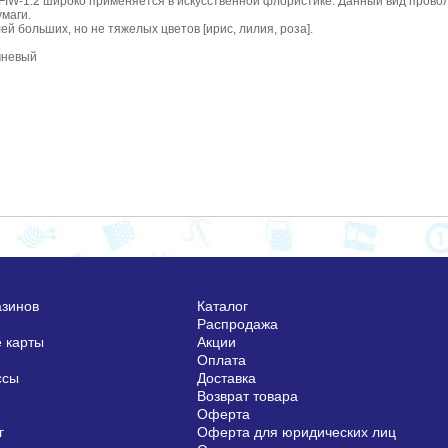
o FIW-1.2 широко применяется в искусственной флористике. Данный вид провол
умаги.
 больших, но не тяжелых цветов [ирис, лилия, роза].
чневый
азинов
Каталог
Распродажа
 карты
Акции
Оплата
ссы
Доставка
Возврат товара
Оферта
г
Оферта для юридических лиц