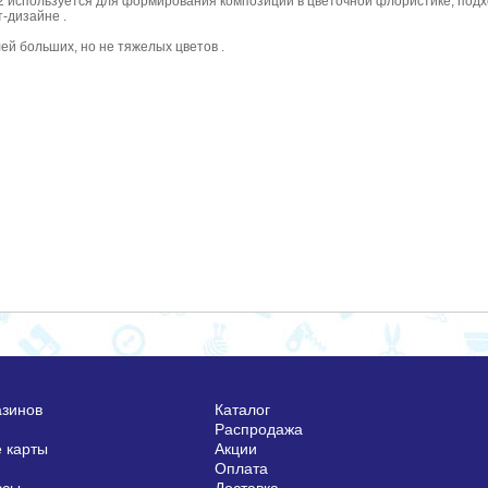
2 используется для формирования композиций в цветочной флористике, подхо
-дизайне .
й больших, но не тяжелых цветов .
азинов
Каталог
Распродажа
 карты
Акции
Оплата