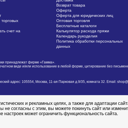
ссы
Доставка
Возврат товара
Оферта
г
Оферта для юридических лиц
 торговых
Оптовая торговля
Бесплатные каталоги
ть счет на
Калькулятор расхода пряжи
Календарь рукоделия
Политика обработки персональных
данных
сунки принадлежат фирме «Гамма».
печатном виде и/или использование в любой форме, цитирование без письме
й адрес: 105554, Москва, 11-ая Парковая д.9/35, комната 32. Email: shop@i
истических и рекламных целях, а также для адаптации сай
ы не согласны с этим, вы можете покинуть сайт или измени
е настроек может ограничить функциональность сайта.