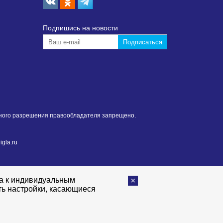
Подпишиcь на новости
нного разрешения правообладателя запрещено.
gla.ru
та к индивидуальным
ть настройки, касающиеся