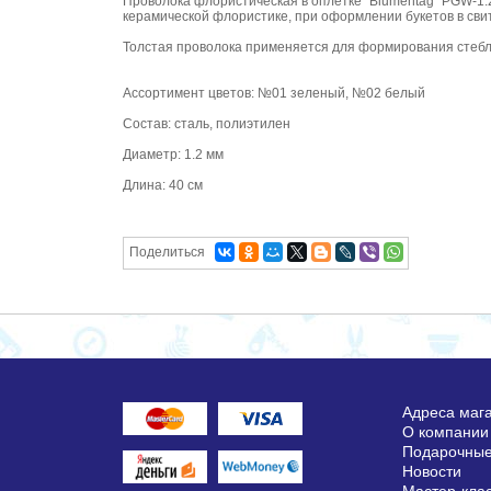
Проволока флористическая в оплётке "Blumentag" PGW-1.
керамической флористике, при оформлении букетов в свит
Толстая проволока применяется для формирования стебле
Ассортимент цветов: №01 зеленый, №02 белый
Состав: сталь, полиэтилен
Диаметр: 1.2 мм
Длина: 40 см
Поделиться
Адреса маг
О компании
Подарочные
Новости