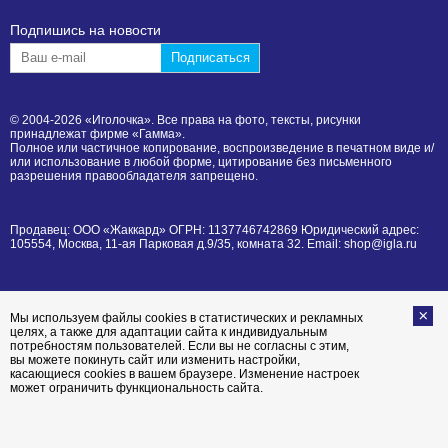
Подпишиcь на новости
© 2004-2026 «Иголочка». Все права на фото, тексты, рисунки
принадлежат фирме «Гамма».
Полное или частичное копирование, воспроизведение в печатном виде и/
или использование в любой форме, цитирование без письменного
разрешения правообладателя запрещено.
Продавец: ООО «Жаккард» ОГРН: 1137746742869 Юридический адрес:
105554, Москва, 11-ая Парковая д.9/35, комната 32. Email: shop@igla.ru
Мы используем файлы cookies в статистических и рекламных
целях, а также для адаптации сайта к индивидуальным
потребностям пользователей. Если вы не согласны с этим,
вы можете покинуть сайт или изменить настройки,
касающиеся cookies в вашем браузере. Изменение настроек
может ограничить функциональность сайта.