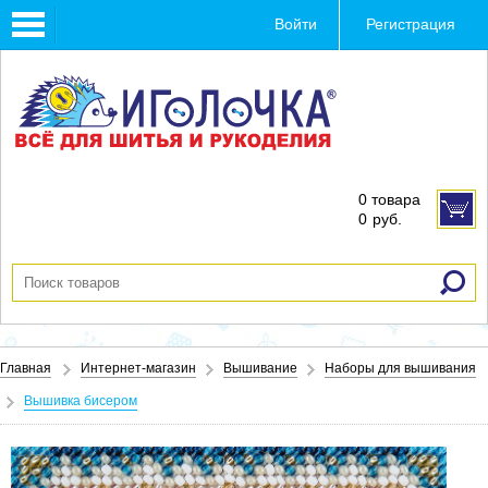
Toggle
Войти
Регистрация
navigation
0 товара
0
руб.
Главная
Интернет-магазин
Вышивание
Наборы для вышивания
Вышивка бисером