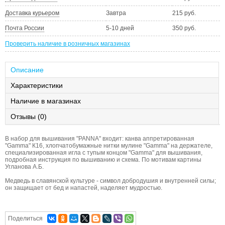
Доставка курьером
Завтра
215 руб.
Почта России
5-10 дней
350 руб.
Проверить наличие в розничных магазинах
Описание
Характеристики
Наличие в магазинах
Отзывы (0)
В набор для вышивания "PANNA" входит: канва аппретированная
"Gamma" К16, хлопчатобумажные нитки мулине "Gamma" на держателе,
специализированная игла с тупым концом "Gamma" для вышивания,
подробная инструкция по вышиванию и схема. По мотивам картины
Угланова А.Б.
Медведь в славянской культуре - символ добродушия и внутренней силы;
он защищает от бед и напастей, наделяет мудростью.
Поделиться