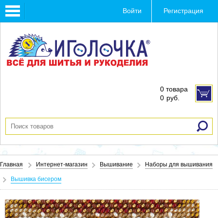
Toggle
Войти
Регистрация
navigation
0 товара
0
руб.
Главная
Интернет-магазин
Вышивание
Наборы для вышивания
Вышивка бисером