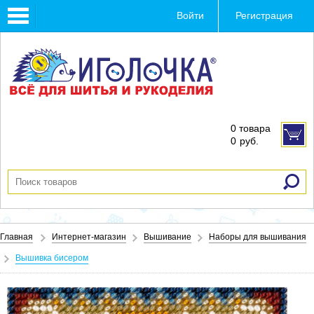
Toggle
Войти
Регистрация
navigation
0 товара
0
руб.
Главная
Интернет-магазин
Вышивание
Наборы для вышивания
Вышивка бисером