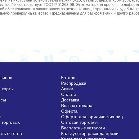
ы из инструментальной стали марки 40х13. Сталь содержит хром 13%, кото
лтест" и соответствует ГОСТ Р 51268-99. Этот материал прочен, не деформ
й обеспечивают отличное качество резки. Ножницы эргономичны, удобны в р
ую проверку на качество. Предназначены для раскроя ткани и других работ
азинов
Каталог
Распродажа
 карты
Акции
Оплата
ссы
Доставка
Возврат товара
Оферта
г
Оферта для юридических лиц
 торговых
Оптовая торговля
Бесплатные каталоги
ть счет на
Калькулятор расхода пряжи