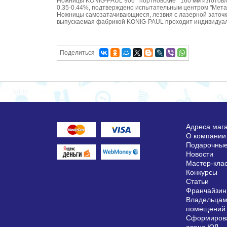
Ножницы KONIG-PAUL 906 портновские 160 мм изготовлен
0.35-0.44%, подтверждено испытательным центром "Метал
Ножницы самозатачивающиеся, лезвия с лазерной заточко
выпускаемая фабрикой KONIG-PAUL проходит индивидуальн
Поделиться
Адреса маг
О компании
Подарочные
Новости
Мастер-кла
Конкурсы
Статьи
Франчайзин
Владельцам
помещений
Сформирова