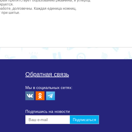
рый препятствует образованию ржавчины, и углерод
ируется.
аботе, долговечны. Каждая единица ножниц,
 при шитье.
Обратная связь
Мы в социальных сетях:
Подпишиcь на новости