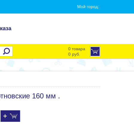
Мой город:
каза
0 товара
0
руб.
тновские 160 мм .