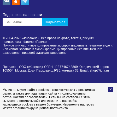
Подпишиcь на новости
© 2004-2026 «Иголочка». Все права на фото, тексты, рисунки
принадлежат фирме «Гамма».
Полное или частичное копирование, воспроизведение в печатном виде и/
или использование в любой форме, цитирование без письменного
разрешения правообладателя запрещено.
Продавец: ООО «Жаккард» ОГРН: 1137746742869 Юридический адрес:
105554, Москва, 11-ая Парковая д.9/35, комната 32. Email: shop@igla.ru
Мы используем файлы cookies в статистических и рекламных
целях, а также для адаптации сайта к индивидуальным
потребностям пользователей. Если вы не согласны с этим,
вы можете покинуть сайт или изменить настройки,
касающиеся cookies в вашем браузере. Изменение настроек
может ограничить функциональность сайта.