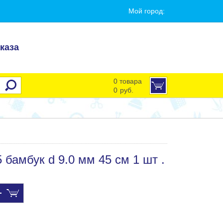
Мой город:
каза
0 товара
0
руб.
амбук d 9.0 мм 45 см 1 шт .