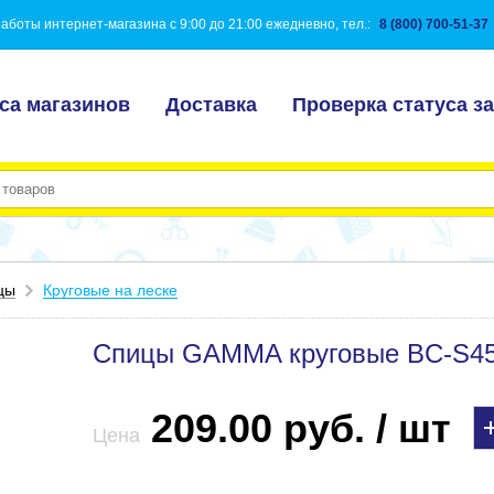
аботы интернет-магазина с 9:00 до 21:00 ежедневно, тел.:
8 (800) 700-51-37
са магазинов
Доставка
Проверка статуса за
цы
Круговые на леске
Спицы GAMMA круговые BC-S45 б
209.00 руб. / шт
Цена