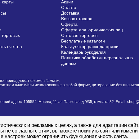
 карты
Акции
Оплата
ссы
Доставка
Возврат товара
Оферта
г
Оферта для юридических лиц
 торговых
Оптовая торговля
Бесплатные каталоги
ть счет на
Калькулятор расхода пряжи
Календарь рукоделия
Политика обработки персональных
данных
сунки принадлежат фирме «Гамма».
печатном виде и/или использование в любой форме, цитирование без письме
й адрес: 105554, Москва, 11-ая Парковая д.9/35, комната 32. Email: shop@i
истических и рекламных целях, а также для адаптации сай
ы не согласны с этим, вы можете покинуть сайт или измени
е настроек может ограничить функциональность сайта.