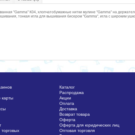
ованная "Gamma" К04, хлопчатобумажные нитки мулине "Gamma" на держател
ышивания, тонкая игла для вышивания бисером "Gamma", игла с широким уш
азинов
Каталог
Распродажа
 карты
Акции
Оплата
ссы
Доставка
Возврат товара
Оферта
г
Оферта для юридических лиц
 торговых
Оптовая торговля