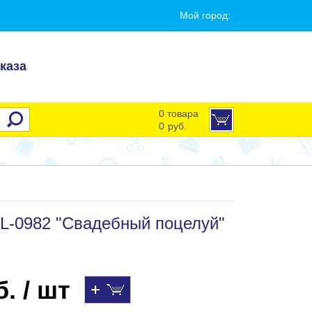
Мой город:
каза
0 товара
0
руб.
L-0982 "Свадебный поцелуй"
. / шт