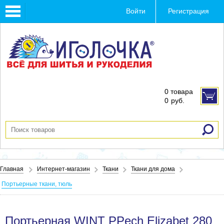
Toggle
Войти
Регистрация
navigation
0 товара
0
руб.
Главная
Интернет-магазин
Ткани
Ткани для дома
Портьерные ткани, тюль
Портьерная WINT PPech Elizabet 280