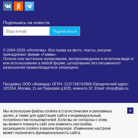
Подпишиcь на новости
© 2004-2026 «Иголочка». Все права на фото, тексты, рисунки
принадлежат фирме «Гамма».
Полное или частичное копирование, воспроизведение в печатном виде и/
или использование в любой форме, цитирование без письменного
разрешения правообладателя запрещено.
Продавец: ООО «Жаккард» ОГРН: 1137746742869 Юридический адрес:
105554, Москва, 11-ая Парковая д.9/35, комната 32. Email: shop@igla.ru
Мы используем файлы cookies в статистических и рекламных
целях, а также для адаптации сайта к индивидуальным
потребностям пользователей. Если вы не согласны с этим,
вы можете покинуть сайт или изменить настройки,
касающиеся cookies в вашем браузере. Изменение настроек
может ограничить функциональность сайта.