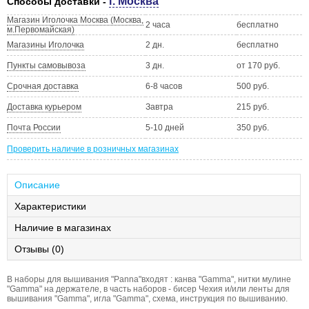
г. Москва
Способы доставки -
Магазин Иголочка Москва (Москва,
2 часа
бесплатно
м.Первомайская)
Магазины Иголочка
2 дн.
бесплатно
Пункты самовывоза
3 дн.
от 170 руб.
Срочная доставка
6-8 часов
500 руб.
Доставка курьером
Завтра
215 руб.
Почта России
5-10 дней
350 руб.
Проверить наличие в розничных магазинах
Описание
Характеристики
Наличие в магазинах
Отзывы (0)
В наборы для вышивания "Panna"входят : канва "Gamma", нитки мулине
"Gamma" на держателе, в часть наборов - бисер Чехия и/или ленты для
вышивания "Gamma", игла "Gamma", схема, инструкция по вышиванию.