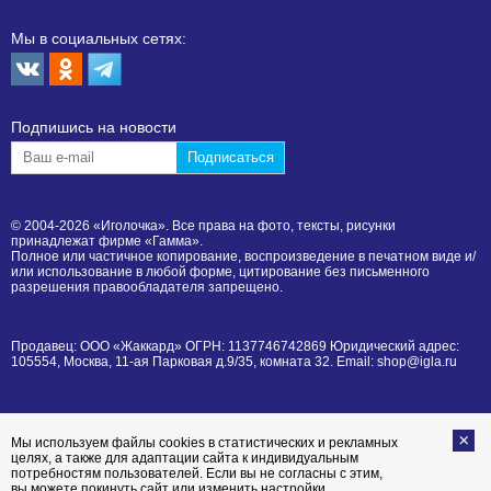
Мы в социальных сетях:
Подпишиcь на новости
© 2004-2026 «Иголочка». Все права на фото, тексты, рисунки
принадлежат фирме «Гамма».
Полное или частичное копирование, воспроизведение в печатном виде и/
или использование в любой форме, цитирование без письменного
разрешения правообладателя запрещено.
Продавец: ООО «Жаккард» ОГРН: 1137746742869 Юридический адрес:
105554, Москва, 11-ая Парковая д.9/35, комната 32. Email: shop@igla.ru
Мы используем файлы cookies в статистических и рекламных
целях, а также для адаптации сайта к индивидуальным
потребностям пользователей. Если вы не согласны с этим,
вы можете покинуть сайт или изменить настройки,