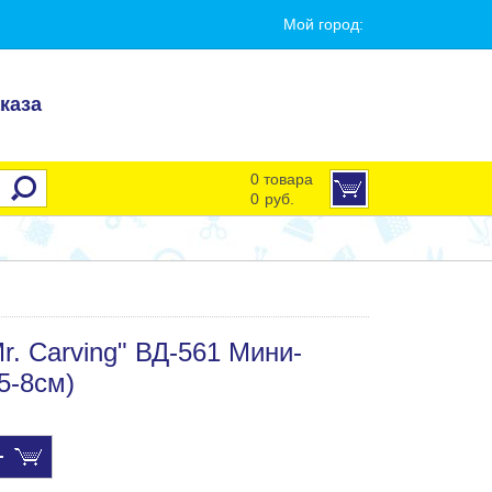
Мой город:
каза
0 товара
0
руб.
r. Carving" ВД-561 Мини-
5-8см)