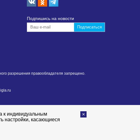
Подпишиcь на новости
нного разрешения правообладателя запрещено.
gla.ru
та к индивидуальным
ть настройки, касающиеся