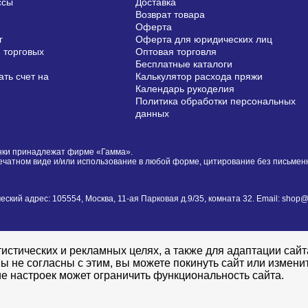
ссы
Доставка
Возврат товара
Оферта
г
Оферта для юридических лиц
 торговых
Оптовая торговля
Бесплатные каталоги
ть счет на
Калькулятор расхода пряжи
Календарь рукоделия
Политика обработки персональных
данных
сунки принадлежат фирме «Гамма».
печатном виде и/или использование в любой форме, цитирование без письме
й адрес: 105554, Москва, 11-ая Парковая д.9/35, комната 32. Email: shop@i
истических и рекламных целях, а также для адаптации сай
ы не согласны с этим, вы можете покинуть сайт или измени
е настроек может ограничить функциональность сайта.