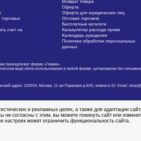
Возврат товара
Оферта
г
Оферта для юридических лиц
 торговых
Оптовая торговля
Бесплатные каталоги
ть счет на
Калькулятор расхода пряжи
Календарь рукоделия
Политика обработки персональных
данных
сунки принадлежат фирме «Гамма».
печатном виде и/или использование в любой форме, цитирование без письме
й адрес: 105554, Москва, 11-ая Парковая д.9/35, комната 32. Email: shop@i
истических и рекламных целях, а также для адаптации сай
ы не согласны с этим, вы можете покинуть сайт или измени
е настроек может ограничить функциональность сайта.