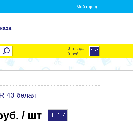
Мой город:
каза
0 товара
0
руб.
R-43 белая
уб. / шт