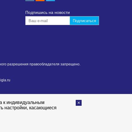
Подпишиcь на новости
нного разрешения правообладателя запрещено.
gla.ru
та к индивидуальным
ть настройки, касающиеся