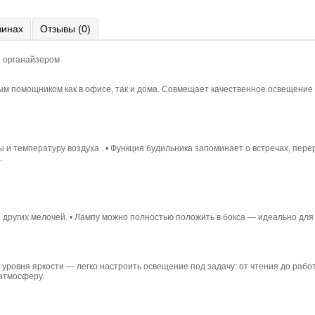
зинах
Отзывы (0)
и органайзером
 помощником как в офисе, так и дома. Совмещает качественное освещение ,
и температуру воздуха . • Функция будильника запоминает о встречах, пере
.
 и других мелочей. • Лампу можно полностью положить в бокса — идеально дл
3 уровня яркости — легко настроить освещение под задачу: от чтения до раб
 атмосферу.