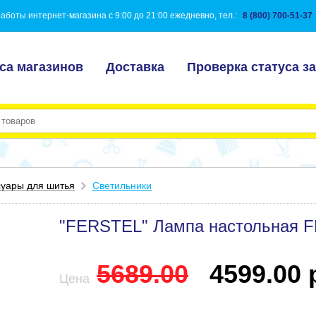
аботы интернет-магазина с 9:00 до 21:00 ежедневно, тел.:
8 (800) 700-51-37
са магазинов
Доставка
Проверка статуса за
суары для шитья
Светильники
"FERSTEL" Лампа настольная F
5689.00
4599.00 р
Цена