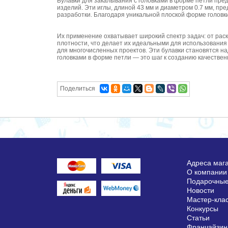
Булавки для закалывания с головками в форме петли пре
изделий. Эти иглы, длиной 43 мм и диаметром 0.7 мм, пр
разработки. Благодаря уникальной плоской форме головк
Их применение охватывает широкий спектр задач: от рас
плотности, что делает их идеальными для использования 
для многочисленных проектов. Эти булавки становятся на
головками в форме петли — это шаг к созданию качественн
Поделиться
Адреса маг
О компании
Подарочные
Новости
Мастер-кла
Конкурсы
Статьи
Франчайзин