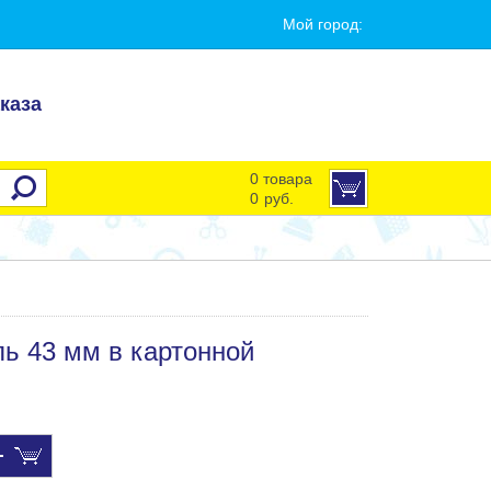
Мой город:
каза
0 товара
0
руб.
ль 43 мм в картонной