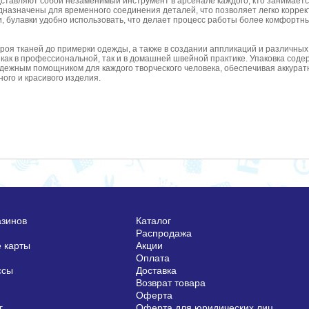
дставляют собой незаменимый инструмент в арсенале каждого, кто занимает
едназначены для временного соединения деталей, что позволяет легко коррек
и, булавки удобно использовать, что делает процесс работы более комфорт
кроя тканей до примерки одежды, а также в создании аппликаций и различны
как в профессиональной, так и в домашней швейной практике. Упаковка содер
дежным помощником для каждого творческого человека, обеспечивая аккуратн
ого и красивого изделия.
азинов
Каталог
Распродажа
 карты
Акции
Оплата
ссы
Доставка
Возврат товара
Оферта
г
Оферта для юридических лиц