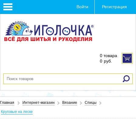
Toggle
Войти
Регистрация
navigation
0 товара
0
руб.
Главная
Интернет-магазин
Вязание
Спицы
Круговые на леске