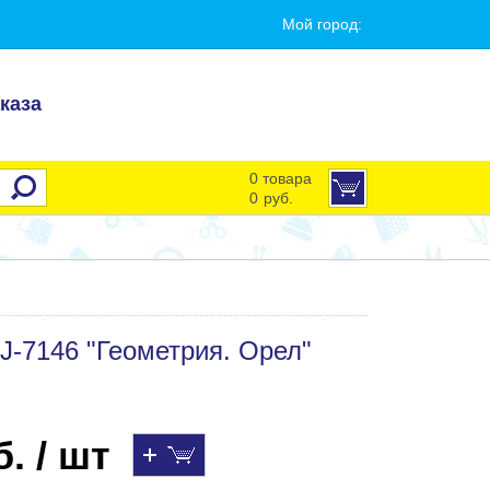
Мой город:
каза
0 товара
0
руб.
-7146 "Геометрия. Орел"
. / шт