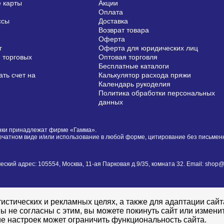
 карты
Акции
Оплата
ссы
Доставка
Возврат товара
Оферта
г
Оферта для юридических лиц
 торговых
Оптовая торговля
Бесплатные каталоги
ть счет на
Калькулятор расхода пряжи
Календарь рукоделия
Политика обработки персональных
данных
сунки принадлежат фирме «Гамма».
печатном виде и/или использование в любой форме, цитирование без письме
й адрес: 105554, Москва, 11-ая Парковая д.9/35, комната 32. Email: shop@i
истических и рекламных целях, а также для адаптации сай
ы не согласны с этим, вы можете покинуть сайт или измени
е настроек может ограничить функциональность сайта.