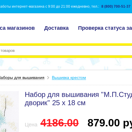
аботы интернет-магазина с 9:00 до 21:00 ежедневно, тел.:
8 (800) 700-51-37
са магазинов
Доставка
Проверка статуса за
аборы для вышивания
Вышивка крестом
Набор для вышивания "М.П.Студ
дворик" 25 х 18 см
4186.00
879.00 ру
Цена