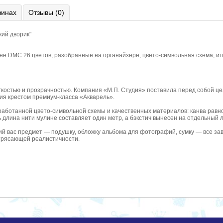
зинах
Отзывы (0)
кий дворик"
ине DMC 26 цветов, разобранные на органайзере, цвето-символьная схема, игл
гкостью и прозрачностью. Компания «М.П. Студия» поставила перед собой це
ия крестом премиум-класса «Акварель».
аботанной цвето-символьной схемы и качественных материалов: канва равно
ь длина нити мулине составляет один метр, а бэкстич вынесен на отдельный 
й вас предмет — подушку, обложку альбома для фотографий, сумку — все за
трясающей реалистичности.