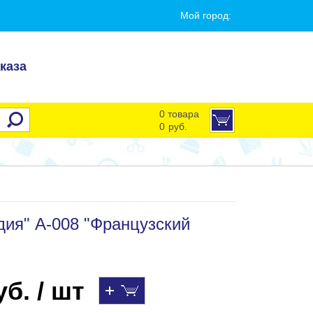
Мой город:
каза
0 товара
0
руб.
ия" А-008 "Французский
б. / шт