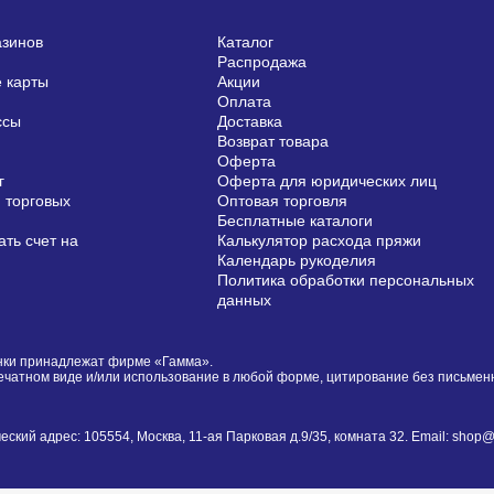
азинов
Каталог
Распродажа
 карты
Акции
Оплата
ссы
Доставка
Возврат товара
Оферта
г
Оферта для юридических лиц
 торговых
Оптовая торговля
Бесплатные каталоги
ть счет на
Калькулятор расхода пряжи
Календарь рукоделия
Политика обработки персональных
данных
сунки принадлежат фирме «Гамма».
печатном виде и/или использование в любой форме, цитирование без письме
й адрес: 105554, Москва, 11-ая Парковая д.9/35, комната 32. Email: shop@i