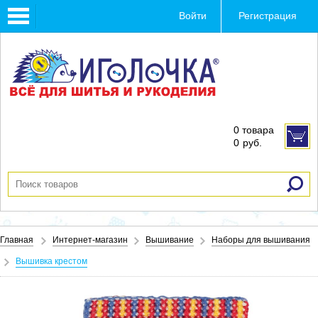
Toggle
Войти
Регистрация
navigation
0 товара
0
руб.
Главная
Интернет-магазин
Вышивание
Наборы для вышивания
Вышивка крестом