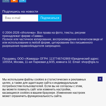
Подпишиcь на новости
© 2004-2026 «Иголочка». Все права на фото, тексты, рисунки
принадлежат фирме «Гамма».
Полное или частичное копирование, воспроизведение в печатном виде и/
или использование в любой форме, цитирование без письменного
разрешения правообладателя запрещено.
Продавец: ООО «Жаккард» ОГРН: 1137746742869 Юридический адрес:
105554, Москва, 11-ая Парковая д.9/35, комната 32. Email: shop@igla.ru
Мы используем файлы cookies в статистических и рекламных
целях, а также для адаптации сайта к индивидуальным
потребностям пользователей. Если вы не согласны с этим,
вы можете покинуть сайт или изменить настройки,
касающиеся cookies в вашем браузере. Изменение настроек
может ограничить функциональность сайта.