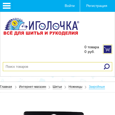
Toggle
Войти
Регистрация
navigation
0 товара
0
руб.
Главная
Интернет-магазин
Шитье
Ножницы
Закройные