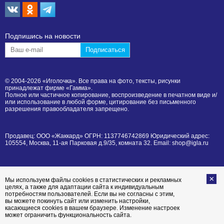
Подпишиcь на новости
© 2004-2026 «Иголочка». Все права на фото, тексты, рисунки
принадлежат фирме «Гамма».
Полное или частичное копирование, воспроизведение в печатном виде и/
или использование в любой форме, цитирование без письменного
разрешения правообладателя запрещено.
Продавец: ООО «Жаккард» ОГРН: 1137746742869 Юридический адрес:
105554, Москва, 11-ая Парковая д.9/35, комната 32. Email: shop@igla.ru
Мы используем файлы cookies в статистических и рекламных
целях, а также для адаптации сайта к индивидуальным
потребностям пользователей. Если вы не согласны с этим,
вы можете покинуть сайт или изменить настройки,
касающиеся cookies в вашем браузере. Изменение настроек
может ограничить функциональность сайта.