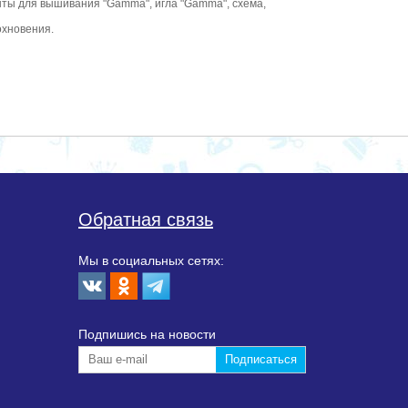
енты для вышивания "Gamma", игла "Gamma", схема,
охновения.
Обратная связь
Мы в социальных сетях:
Подпишиcь на новости