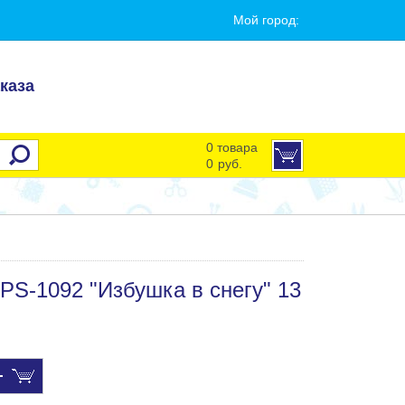
Мой город:
каза
0 товара
0
руб.
S-1092 "Избушка в снегу" 13