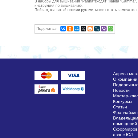
В наборы для вышивания "Panna"входят : канва "Gamma", 
инструкция по вышиванию.
Пейзаж, вышитый своими руками, может стать замечател
Поделиться
Адреса маг
О компании
Подарочные
Новости
Мастер-кла
Конкурсы
Статьи
Франчайзин
Владельцам
помещений
Сформирова
аванс ЮЛ