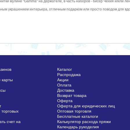
нитки мулине "Gamma" на держателе, в часть наборов - бисер Чехия и/или л
ьным украшением интерьера, отличным подарком или просто поводом для вд
азинов
Каталог
Распродажа
 карты
Акции
Оплата
ссы
Доставка
Возврат товара
Оферта
г
Оферта для юридических лиц
 торговых
Оптовая торговля
Бесплатные каталоги
ть счет на
Калькулятор расхода пряжи
Календарь рукоделия